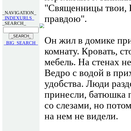
"Священницы твои, Г
_NAVIGATION_
правдою".
_INDEXURLS_
_SEARCH_
Он жил в домике при
_BIG_SEARCH_
комнату. Кровать, ст
мебель. На стенах н
Ведро с водой в при
удобства. Люди разд
принесли, батюшка 
со слезами, но пото
на нем не видели.