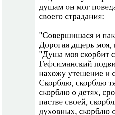
душам он мог поведа
своего страдания:
"Совершишася и паки
Дорогая дщерь моя,
"Душа моя скорбит 
Гефсиманский подви
нахожу утешение и 
Скорблю, скорблю тя
скорблю о детях, ср
пастве своей, скорб
духовных, скорблю 