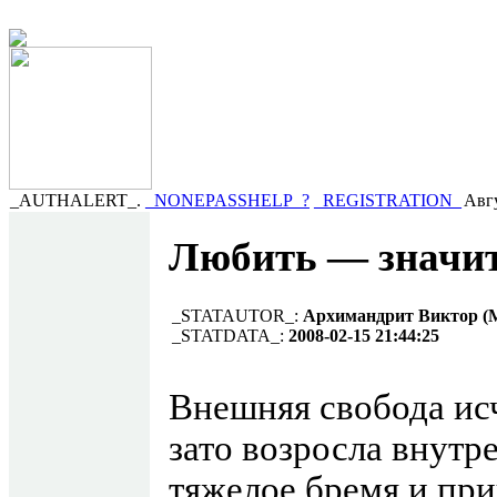
_AUTHALERT_.
_NONEPASSHELP_?
_REGISTRATION_
Авгу
Любить — значит
_STATAUTOR_:
Архимандрит Виктор (
_STATDATA_:
2008-02-15 21:44:25
Внешняя свобода исч
зато возросла внутре
тяжелое бремя и при