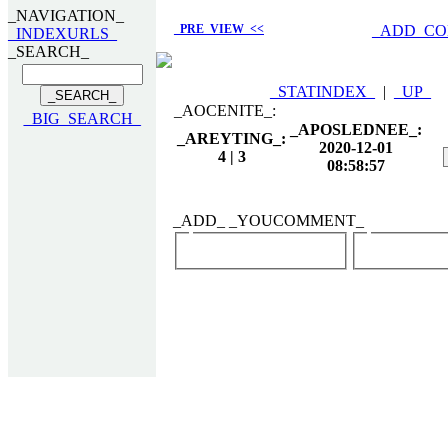
_NAVIGATION_
_PRE_VIEW_<<
_ADD_C
_INDEXURLS_
_SEARCH_
_STATINDEX_
|
_UP_
_AOCENITE_:
_BIG_SEARCH_
_APOSLEDNEE_:
_AREYTING_:
2020-12-01
4 | 3
08:58:57
_ADD_ _YOUCOMMENT_