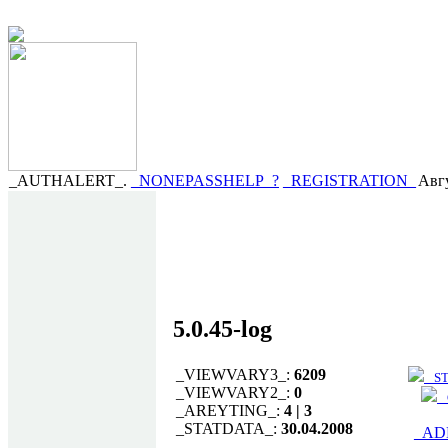
_AUTHALERT_.
_NONEPASSHELP_?
_REGISTRATION_
Авгу
5.0.45-log
_VIEWVARY3_:
6209
_ST
_VIEWVARY2_:
0
_
_AREYTING_:
4 | 3
_STATDATA_:
30.04.2008
_AD