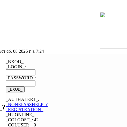
ст сб. 08 2026 г. в 7:24
_BXOD_
_LOGIN_:
_PASSWORD_:
_AUTHALERT_.
_NONEPASSHELP_?
_?
_REGISTRATION_
_HUONLINE_
_COLGOST_: 42
_COLUSER_: 0