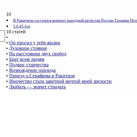
10
В Ракитном состоялся концерт народной артистки России Татьяны Пе
5.0.45-log
10 статей
•
•
Он просил у тебя жизни
•
Духовное стояние
•
На расстоянии двух свобод
•
Брат всем людям
•
Подвиг старчества
•
Возрождение прихода
•
Приезд о.Серафима в Ракитное
•
Иночество стало заветной мечтой моей зрелости
•
Любить — значит страдать