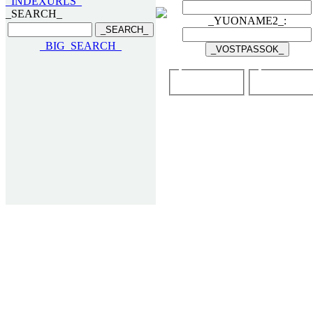
_INDEXURLS_
_SEARCH_
_YUONAME2_:
_BIG_SEARCH_